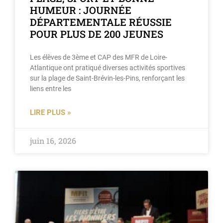
HUMEUR : JOURNÉE
DÉPARTEMENTALE RÉUSSIE
POUR PLUS DE 200 JEUNES
Les élèves de 3ème et CAP des MFR de Loire-
Atlantique ont pratiqué diverses activités sportives
sur la plage de Saint-Brévin-les-Pins, renforçant les
liens entre les
LIRE PLUS »
juin 16, 2026