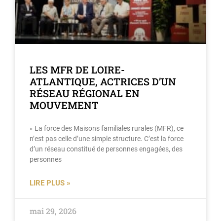
LES MFR DE LOIRE-
ATLANTIQUE, ACTRICES D’UN
RÉSEAU RÉGIONAL EN
MOUVEMENT
« La force des Maisons familiales rurales (MFR), ce
n’est pas celle d’une simple structure. C’est la force
d’un réseau constitué de personnes engagées, des
personnes
LIRE PLUS »
mai 29, 2026