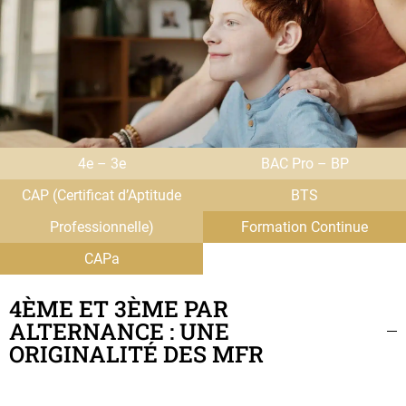
4e – 3e
BAC Pro – BP
CAP (Certificat d’Aptitude
BTS
Professionnelle)
Formation Continue
CAPa
4ÈME ET 3ÈME PAR
ALTERNANCE : UNE
ORIGINALITÉ DES MFR