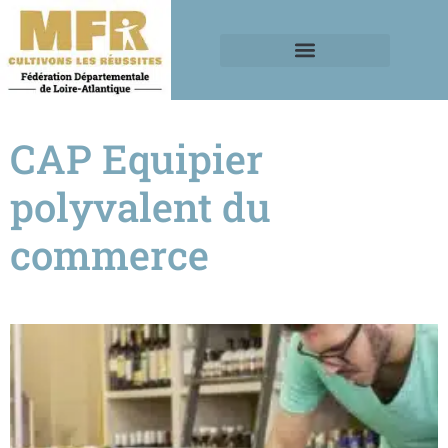
CAP Equipier
polyvalent du
commerce